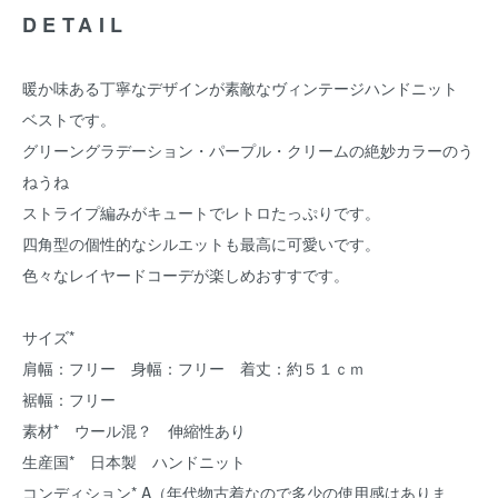
DETAIL
暖か味ある丁寧なデザインが素敵なヴィンテージハンドニット
ベストです。
グリーングラデーション・パープル・クリームの絶妙カラーのう
ねうね
ストライプ編みがキュートでレトロたっぷりです。
四角型の個性的なシルエットも最高に可愛いです。
色々なレイヤードコーデが楽しめおすすです。
サイズ*
肩幅：フリー 身幅：フリー 着丈：約５１ｃｍ
裾幅：フリー
素材* ウール混？ 伸縮性あり
生産国* 日本製 ハンドニット
コンディション* A（年代物古着なので多少の使用感はありま