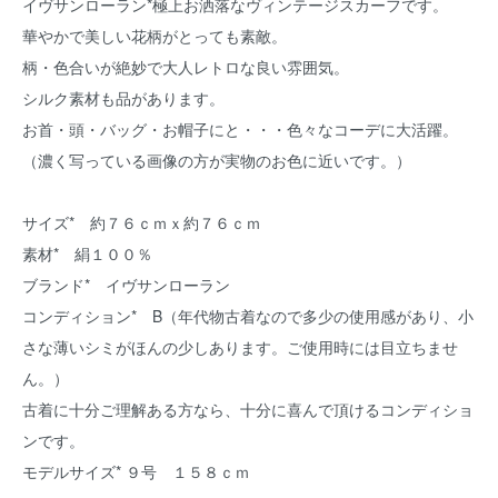
イヴサンローラン*極上お洒落なヴィンテージスカーフです。
華やかで美しい花柄がとっても素敵。
柄・色合いが絶妙で大人レトロな良い雰囲気。
シルク素材も品があります。
お首・頭・バッグ・お帽子にと・・・色々なコーデに大活躍。
（濃く写っている画像の方が実物のお色に近いです。）
サイズ* 約７６ｃｍｘ約７６ｃｍ
素材* 絹１００％
ブランド* イヴサンローラン
コンディション* B（年代物古着なので多少の使用感があり、小
さな薄いシミがほんの少しあります。ご使用時には目立ちませ
ん。）
古着に十分ご理解ある方なら、十分に喜んで頂けるコンディショ
ンです。
モデルサイズ* ９号 １５８ｃｍ