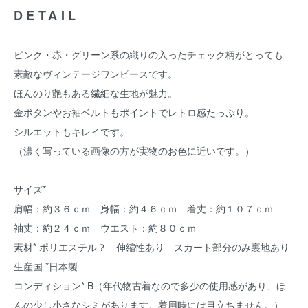
DETAIL
ピンク・赤・グリーン系の織りの入ったチェック柄がとっても
素敵なヴィンテージワンピースです。
ほんのり艶もある繊細な生地が魅力。
金ボタンやお袖ベルトもポイントでレトロ感たっぷり。
シルエットもキレイです。
（濃く写っている画像の方が実物のお色に近いです。）
サイズ*
肩幅：約３６ｃｍ 身幅：約４６ｃｍ 着丈：約１０７ｃｍ
袖丈：約２４ｃｍ ウエスト：約８０ｃｍ
素材* ポリエステル？ 伸縮性あり スカート部分のみ裏地あり
生産国 *日本製
コンディション* B（年代物古着なので多少の使用感があり、ほ
んの少し小さなシミがあります。着用時には目立ちません。）