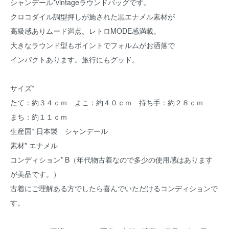
シャンデール*vintageラウンドバッグです。
クロコダイル調型押しが施された黒エナメル素材が
高級感ありムード満点。レトロMODE感満載。
大きなラウンド型もポイントでフォルムがお洒落で
インパクトあります。旅行にもグッド。
サイズ*
たて：約３４ｃｍ よこ：約４０ｃｍ 持ち手：約２８ｃｍ
まち：約１１ｃｍ
生産国* 日本製 シャンデール
素材* エナメル
コンディション* B（年代物古着なので多少の使用感はあります
が美品です。）
古着にご理解ある方でしたら喜んでいただけるコンディションで
す。