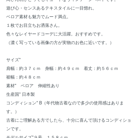
遊び心・センスあるテキスタイルに一目惚れ。
ベロア素材も魅力でムード満点。
１枚でお目立ちお洒落さん。
色々なレイヤードコーデに大活躍。おすすめです。
（濃く写っている画像の方が実物のお色に近いです。）
サイズ*
肩幅：約３７ｃｍ 身幅：約４９ｃｍ 着丈：約５６ｃｍ
裾幅：約４８ｃｍ
素材* ベロア 伸縮性あり
生産国* 日本製
コンディション* B（年代物古着なので多少の使用感はありま
す。）
古着にご理解ある方でしたら、十分に喜んで頂けるコンディショ
ンです。
モデルサイズ*９号 １５８ｃｍ