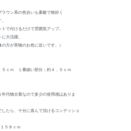
ブラウン系の色合いも素敵で格好く
す。
ントで付けるだけで雰囲気アップ。
トに大活躍。
像の方が実物のお色に近いです。）
．５ｃｍ １番細い部分：約４．５ｃｍ
A（年代物古着なので多少の使用感はありま
でしたら、十分に喜んで頂けるコンディショ
 １５８ｃｍ