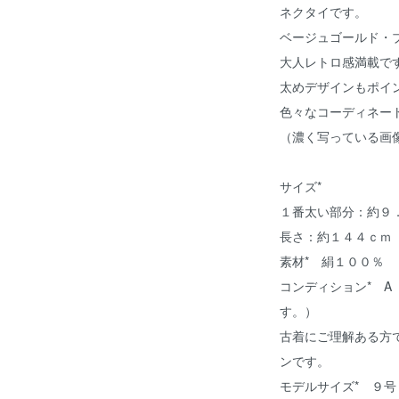
ネクタイです。
ベージュゴールド・
大人レトロ感満載で
太めデザインもポイ
色々なコーディネー
（濃く写っている画
サイズ*
１番太い部分：約９
長さ：約１４４ｃｍ
素材* 絹１００％
コンディション* 
す。）
古着にご理解ある方
ンです。
モデルサイズ* ９号