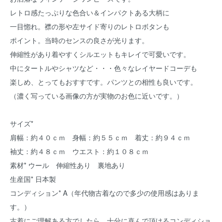
レトロ感たっぷりな色合い＆インパクトある大柄に
一目惚れ。襟の形や左サイド寄りのレトロボタンも
ポイント。当時のセンスの良さが光ります。
伸縮性があり着やすくシルエットもキレイで可愛いです。
中にタートルやシャツなど・・・色々なレイヤードコーデも
楽しめ、とってもおすすです。パンツとの相性も良いです。
（濃く写っている画像の方が実物のお色に近いです。）
サイズ*
肩幅：約４０ｃｍ 身幅：約５５ｃｍ 着丈：約９４ｃｍ
袖丈：約４８ｃｍ ウエスト：約１０８ｃｍ
素材* ウール 伸縮性あり 裏地あり
生産国* 日本製
コンディション* A（年代物古着なので多少の使用感はありま
す。）
古着にご理解ある方でしたら、十分に喜んで頂けるコンディショ