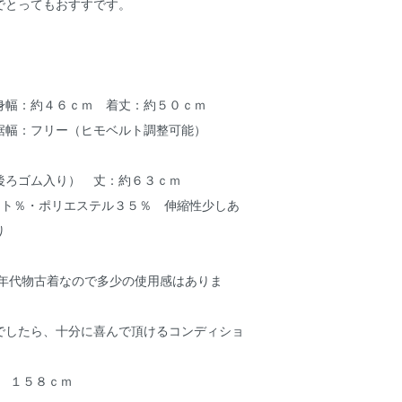
でとってもおすすです。
身幅：約４６ｃｍ 着丈：約５０ｃｍ
裾幅：フリー（ヒモベルト調整可能）
後ろゴム入り） 丈：約６３ｃｍ
ート％・ポリエステル３５％ 伸縮性少しあ
り
（年代物古着なので多少の使用感はありま
でしたら、十分に喜んで頂けるコンディショ
号 １５８ｃｍ