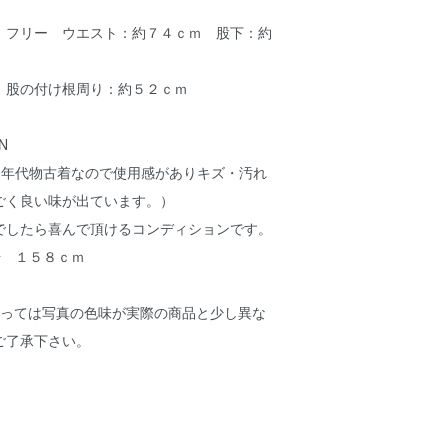
：フリー ウエスト：約７４ｃｍ 股下：約
 股の付け根周り：約５２ｃｍ
N
（年代物古着なので使用感がありキズ・汚れ
ごく良い味が出ています。）
でしたら喜んで頂けるコンディションです。
号 １５８ｃｍ
よっては写真の色味が実際の商品と少し異な
ご了承下さい。