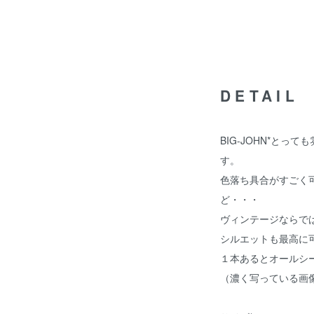
DETAIL
BIG-JOHN*と
す。
色落ち具合がすごく
ど・・・
ヴィンテージならで
シルエットも最高に
１本あるとオールシ
（濃く写っている画