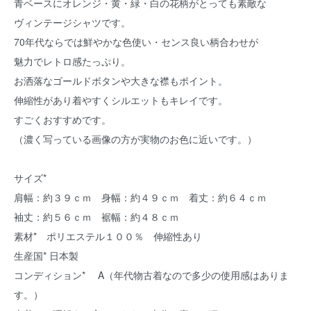
青ベースにオレンジ・黄・緑・白の花柄がとっても素敵な
ヴィンテージシャツです。
70年代ならでは鮮やかな色使い・センス良い柄合わせが
魅力でレトロ感たっぷり。
お洒落なゴールドボタンや大きな襟もポイント。
伸縮性があり着やすくシルエットもキレイです。
すごくおすすめです。
（濃く写っている画像の方が実物のお色に近いです。）
サイズ*
肩幅：約３９ｃｍ 身幅：約４９ｃｍ 着丈：約６４ｃｍ
袖丈：約５６ｃｍ 裾幅：約４８ｃｍ
素材* ポリエステル１００％ 伸縮性あり
生産国* 日本製
コンディション* A（年代物古着なので多少の使用感はありま
す。）