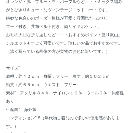
オレンジ・赤・ブルー・白・パープルなど・・・ミックス編み
がとびきりキュートなヴィンテージニットコートです。
絶妙な色合いのボーダー模様が可愛く雰囲気たっぷり。
フード付き、共布ベルト付き、両サイドポケット、
お袖の大胆な折り返しなど・・・おすすめポイント盛り沢山。
シルエットもすごく可愛いです。珍しいお品でおすすめです。
（濃く写っている画像の方が実物のお色に近いです。）
サイズ*
肩幅：約４２ｃｍ 身幅：フリー 着丈：約１０２ｃｍ
袖丈：約６５ｃｍ ウエスト：フリー
素材* アクリル８４％・ナイロン１０％・ウール６％ 伸縮性
あり
生産国* 海外製
コンディション* B（年代物古着なので多少の使用感がありま
す。）