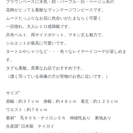
ブラウンベースに水色・紺・パープル・白・ベージュ系の
花柄がとっても素敵なヴィンテージワンピースです。
ムードたっぷりなお花に色合いがたまならく可愛く
一目惚れ。大人レトロ感満載です。
共布ベルト、両サイドポケット、マキシ丈も魅力で、
シルエットが最高に可愛いです。
タートルやシャツなど・・・色々なレイヤードコーデが楽しめま
す。
タグも素敵。貴重なお品でおすすめです。
（濃く写っている画像の方が実物のお色に近いです。）
サイズ*
肩幅：約３７ｃｍ 身幅：約４６ｃｍ 着丈：約１２３ｃｍ
ウエスト：約７６ｃｍ
素材* 毛９５％・ナイロン５％ 伸縮性あり 裏地あり
生産国* 日本製 ナイガイ