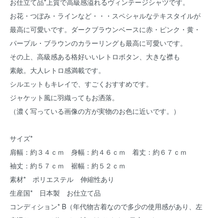
お仕立て品*上質で高級感溢れるヴィンテージシャツです。
お花・つぼみ・ラインなど・・・スペシャルなテキスタイルが
最高に可愛いです。ダークブラウンベースに赤・ピンク・黄・
パープル・ブラウンのカラーリングも最高に可愛いです。
その上、高級感ある格好いいレトロボタン、大きな襟も
素敵。大人レトロ感満載です。
シルエットもキレイで、すごくおすすめです。
ジャケット風に羽織ってもお洒落。
（濃く写っている画像の方が実物のお色に近いです。）
サイズ*
肩幅：約３４ｃｍ 身幅：約４６ｃｍ 着丈：約６７ｃｍ
袖丈：約５７ｃｍ 裾幅：約５２ｃｍ
素材* ポリエステル 伸縮性あり
生産国* 日本製 お仕立て品
コンディション* B（年代物古着なので多少の使用感があり、左