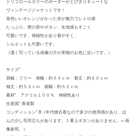
トリコロールカラーのボーダーがとびきりキュートな
ヴィンテージジャケットです！
発色いいオレンジがかった赤が魅力でレトロ感
たっぷり。襟の形やボタン、生地感もすごく
可愛いです。伸縮性があり着やすく、
シルエットも可愛いです。
（濃く写っている画像の方が実物のお色に近いです。）
サイズ*
肩幅：フリー 身幅：約５４ｃｍ 着丈：約６０ｃｍ
袖丈：約５３ｃｍ 裾幅：約５２ｃｍ
素材* アクリル１００％ 伸縮性あり
生産国* 香港製
コンディション* B（年代物古着なので多少の使用感があり、ほ
んの少し毛羽立ちがあります。１番上ボタンがありません。←画
像参照。）