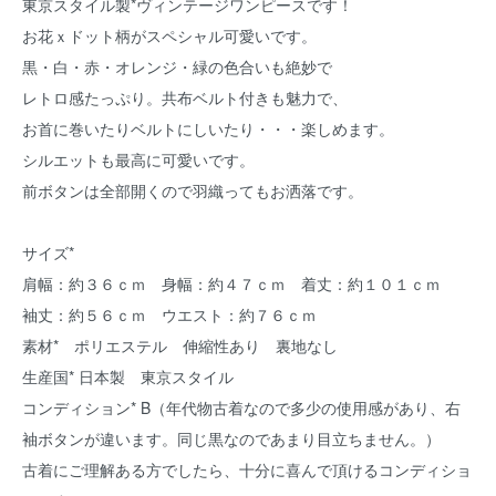
東京スタイル製*ヴィンテージワンピースです！
お花ｘドット柄がスペシャル可愛いです。
黒・白・赤・オレンジ・緑の色合いも絶妙で
レトロ感たっぷり。共布ベルト付きも魅力で、
お首に巻いたりベルトにしいたり・・・楽しめます。
シルエットも最高に可愛いです。
前ボタンは全部開くので羽織ってもお洒落です。
サイズ*
肩幅：約３６ｃｍ 身幅：約４７ｃｍ 着丈：約１０１ｃｍ
袖丈：約５６ｃｍ ウエスト：約７６ｃｍ
素材* ポリエステル 伸縮性あり 裏地なし
生産国* 日本製 東京スタイル
コンディション* B（年代物古着なので多少の使用感があり、右
袖ボタンが違います。同じ黒なのであまり目立ちません。）
古着にご理解ある方でしたら、十分に喜んで頂けるコンディショ