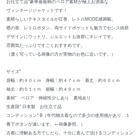
お仕立て品*豪華薔薇柄のベロア素材が極上お洒落な
ヴィンテージジャケットです！
素晴らしいテキスタイルが圧巻。レトロMODE感満載。
襟の形、レトロボタン、両サイドポケットも魅力でセンス抜群
デザインにウットリ。シルエットも抜群にキレイです。
雰囲気たっぷりですごくおすすめです。
（濃く写っている画像の方が実物のお色に近いです。）
サイズ*
肩幅：約４０ｃｍ 身幅：約４７ｃｍ 着丈：約６０ｃｍ
袖丈：約５１ｃｍ 裾幅：約４９ｃｍ
素材* ベロア 伸縮性少しあり 裏地あり
生産国* 日本製 お仕立て品
コンディション* B（年代物古着なので多少の使用感があり、１
番下ボタンが違います。←画像参照。）
古着に理解ある方でしたら、十分に喜んで頂けるコンディション