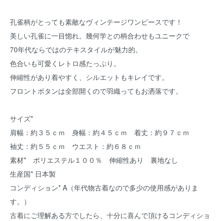
孔雀柄がとっても素敵なヴィンテージワンピースです！
美しい孔雀に一目惚れ。幾何学との柄合わせもユニークで
70年代ならではのテキスタイルが魅力的。
色合いも可愛くレトロ感たっぷり。
伸縮性があり着やすく、シルエットもキレイです。
フロントボタンは全部開くので羽織ってもお洒落です。
サイズ*
肩幅：約３５ｃｍ 身幅：約４５ｃｍ 着丈：約９７ｃｍ
袖丈：約５５ｃｍ ウエスト：約６８ｃｍ
素材* ポリエステル１００％ 伸縮性あり 裏地なし
生産国* 日本製
コンディション* A（年代物古着なので多少の使用感がありま
す。）
古着にご理解ある方でしたら、十分に喜んで頂けるコンディショ