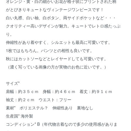
オレンジ・黄・白の細かいお花が格子状にプリントされた柄
がとびきりキュートなヴィンテージワンピースです！
白い丸襟、白い袖、白ボタン、両サイドポケットなど・・・
クオリティー高いデザインが魅力。キュートでレトロ感たっぷ
り。
伸縮性があり着やすく、シルエットも最高に可愛いです。
1枚ではもちろん。パンツとの相性も良いです。
秋にはカットソーなどとレイヤードしても可愛いです。
（濃く写っている画像の方が実物のお色に近いです。）
サイズ*
肩幅：約３５ｃｍ 身幅：約４６ｃｍ 着丈：約９１ｃｍ
袖丈：約２ｃｍ ウエスト：フリー
素材* ポリエステル？ 伸縮性あり 裏地なし
生産国* 海外製
コンディション* B（年代物古着なので多少の使用感がありま