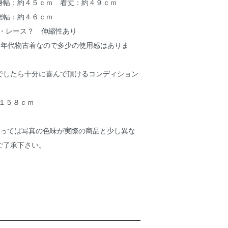
身幅：約４５ｃｍ 着丈：約４９ｃｍ
裾幅：約４６ｃｍ
ル・レース？ 伸縮性あり
（年代物古着なので多少の使用感はありま
でしたら十分に喜んで頂けるコンディション
１５８ｃｍ
よっては写真の色味が実際の商品と少し異な
ご了承下さい。