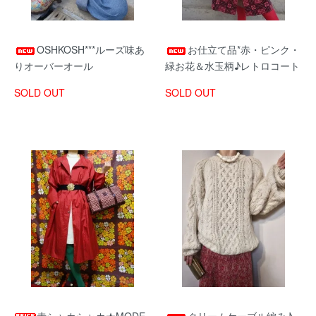
OSHKOSH***ルーズ味あ
お仕立て品*赤・ピンク・
りオーバーオール
緑お花＆水玉柄♪レトロコート
SOLD OUT
SOLD OUT