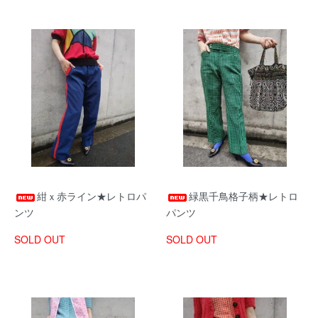
紺ｘ赤ライン★レトロパ
緑黒千鳥格子柄★レトロ
ンツ
パンツ
SOLD OUT
SOLD OUT